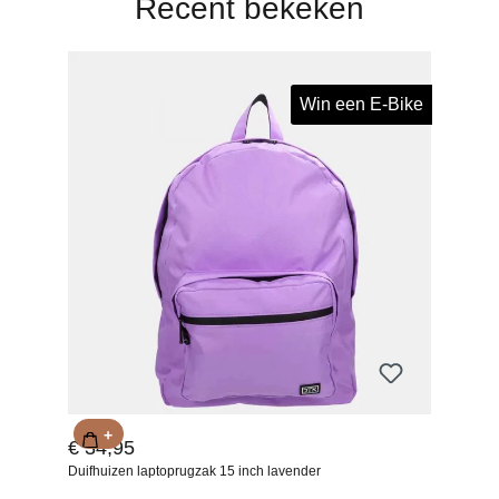
Recent bekeken
Win een E-Bike
+
€ 34,95
Duifhuizen laptoprugzak 15 inch lavender