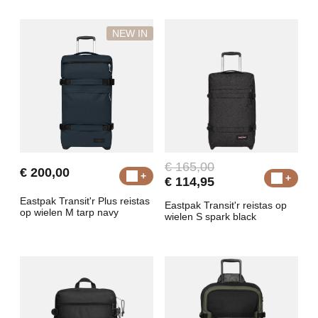
NEW IN
€ 165,00
€ 200,00
€ 114,95
Eastpak Transit'r Plus reistas
Eastpak Transit'r reistas op
op wielen M tarp navy
wielen S spark black