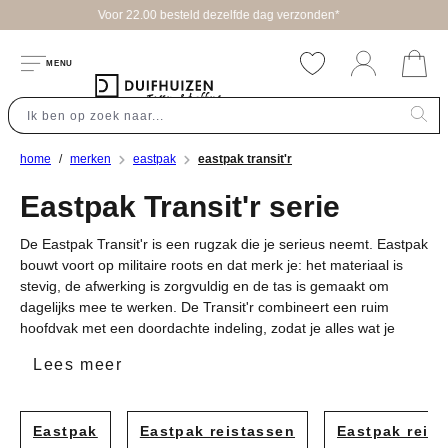
fde dag verzonden*
hoofdinhoud
MENU
home
merken
eastpak
eastpak transit'r
Eastpak Transit'r serie
De Eastpak Transit'r is een rugzak die je serieus neemt. Eastpak
bouwt voort op militaire roots en dat merk je: het materiaal is
stevig, de afwerking is zorgvuldig en de tas is gemaakt om
dagelijks mee te werken. De Transit'r combineert een ruim
hoofdvak met een doordachte indeling, zodat je alles wat je
nodig hebt snel bij de hand hebt. Of je nu naar kantoor gaat, op
Lees meer
pad bent voor een dagje stad of onderweg bent voor werk, deze
rugzak past zich aan jouw tempo aan. Eastpak geeft 30 jaar
garantie op stiksels en 2 jaar op ritsen, wat zegt dat het merk
Eastpak
Eastpak reistassen
Eastpak reis
achter zijn producten staat. Dat is precies de zekerheid waar je