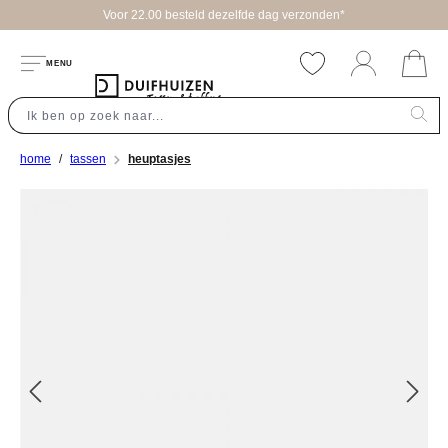
Voor 22.00 besteld dezelfde dag verzonden*
hoofdinhoud
MENU
home
tassen
heuptasjes
Afbeeldingengalerij overslaan