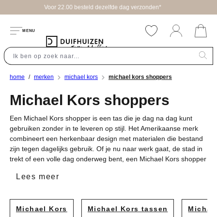
verzonden*
hoofdinhoud
MENU
home
merken
michael kors
michael kors shoppers
Michael Kors shoppers
Een Michael Kors shopper is een tas die je dag na dag kunt
gebruiken zonder in te leveren op stijl. Het Amerikaanse merk
combineert een herkenbaar design met materialen die bestand
zijn tegen dagelijks gebruik. Of je nu naar werk gaat, de stad in
trekt of een volle dag onderweg bent, een Michael Kors shopper
biedt genoeg ruimte voor alles wat je nodig hebt. De modellen
Lees meer
variëren van strakke basic kleuren tot opvallende prints, zodat je
altijd een shopper vindt die past bij jouw smaak en leefstijl. Bij
ons vind je een zorgvuldig samengestelde collectie, aangevuld
Michael Kors
Michael Kors tassen
Michae
met eerlijk advies vanuit meer dan zeventig jaar ervaring in