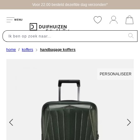
Voor 22.00 besteld dezelfde dag verzonden*
hoofdinhoud
MENU
home
koffers
handbagage koffers
Afbeeldingengalerij overslaan
PERSONALISEER