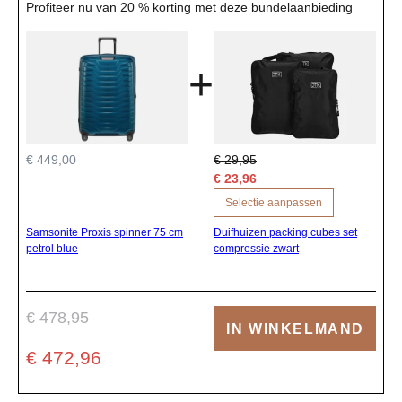
Profiteer nu van 20 % korting met deze bundelaanbieding
+
€ 449,00
€ 29,95
€ 23,96
Selectie aanpassen
Samsonite Proxis spinner 75 cm
Duifhuizen packing cubes set
petrol blue
compressie zwart
€ 478,95
IN WINKELMAND
€ 472,96