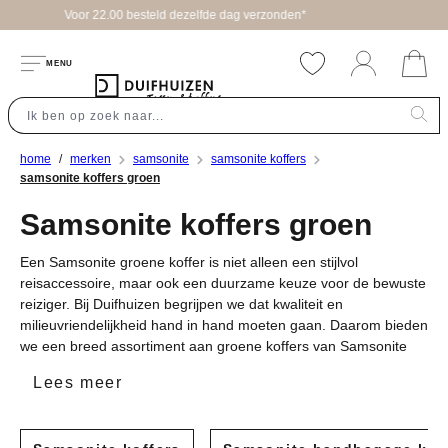
n*
hoofdinhoud
MENU
home
merken
samsonite
samsonite koffers
samsonite koffers groen
Samsonite koffers groen
Een Samsonite groene koffer is niet alleen een stijlvol
reisaccessoire, maar ook een duurzame keuze voor de bewuste
reiziger. Bij Duifhuizen begrijpen we dat kwaliteit en
milieuvriendelijkheid hand in hand moeten gaan. Daarom bieden
we een breed assortiment aan groene koffers van Samsonite
die zowel functioneel als modieus zijn. Deze koffers zijn
Lees meer
gemaakt van sterke, duurzame materialen die lang meegaan,
zodat je jarenlang plezier hebt van je aankoop.
Onze collectie
Samsonite koffers
biedt diverse opties voor elke