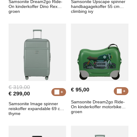
Samsonite Dream2go Ride-
Samsonite Upscape spinner
On kinderkoffer Dino Rex
handbagagekoffer 55 cm
groen
climbing ivy
€ 319,00
€ 95,00
€ 299,00
Samsonite Dream2go Ride-
Samsonite Image spinner
On kinderkoffer motorbike
reiskoffer expandable 69 cm
groen
thyme