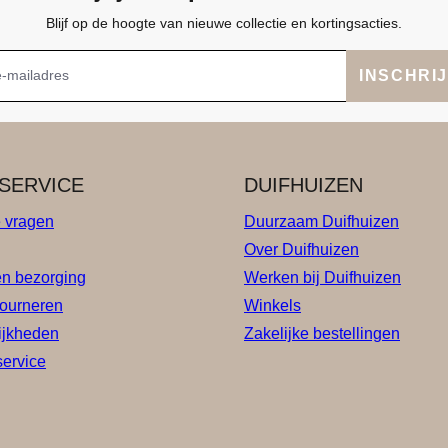
Blijf op de hoogte van nieuwe collectie en kortingsacties.
INSCHRI
SERVICE
DUIFHUIZEN
e vragen
Duurzaam Duifhuizen
Over Duifhuizen
en bezorging
Werken bij Duifhuizen
tourneren
Winkels
ijkheden
Zakelijke bestellingen
service