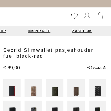
HIP
INSPIRATIE
ZAKELIJK
Reistassen
Accessoires
Fashion items
Secrid Slimwallet pasjeshouder
fuel black-red
ds 2026
€ 69,00
+69 punten
Bag Charms
derbanden
ie
n je leren tas