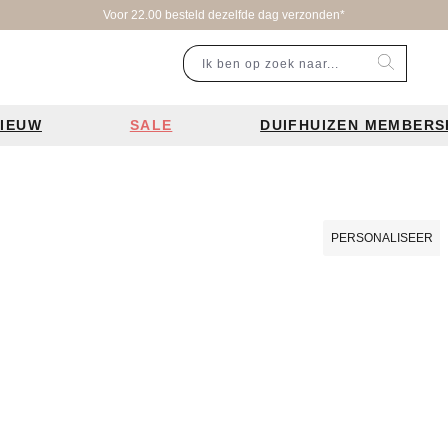
Voor 22.00 besteld dezelfde dag verzonden*
IEUW
SALE
DUIFHUIZEN MEMBERS
r categorie
Populaire merken
Inspiratie
Laptoptassen
Schooltassen
Portemonnees
en
Bear Design tassen
Bruiloft tren
PERSONALISEER
ssen
Charm London tassen
De leukste 
en
Coach tassen
Losse schou
y tassen
Enrico Benetti tassen
Personalisat
Guess tassen
Verzorging va