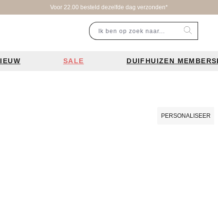
Voor 22.00 besteld dezelfde dag verzonden*
IEUW
SALE
DUIFHUIZEN MEMBERS
r categorie
Populaire merken
Inspiratie
Laptoptassen
Schooltassen
Portemonnees
en
Bear Design tassen
Bruiloft tren
PERSONALISEER
ssen
Charm London tassen
De leukste 
en
Coach tassen
Losse schou
y tassen
Enrico Benetti tassen
Personalisat
Guess tassen
Verzorging va