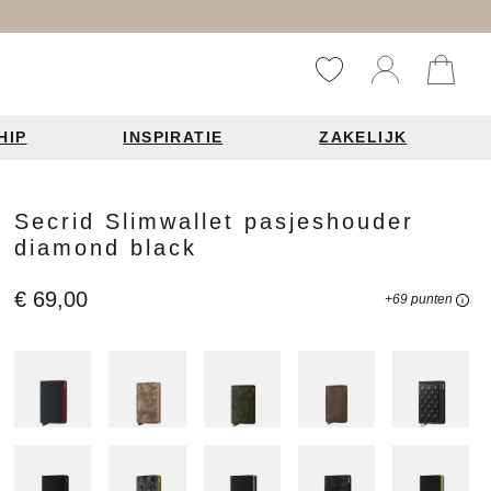
HIP
INSPIRATIE
ZAKELIJK
Reistassen
Accessoires
Fashion items
Secrid Slimwallet pasjeshouder
diamond black
ds 2026
€ 69,00
+69 punten
Bag Charms
derbanden
ie
n je leren tas