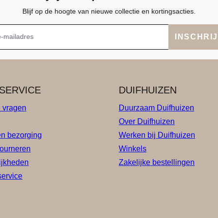
Blijf op de hoogte van nieuwe collectie en kortingsacties.
INSCHRI
SERVICE
DUIFHUIZEN
e vragen
Duurzaam Duifhuizen
Over Duifhuizen
en bezorging
Werken bij Duifhuizen
tourneren
Winkels
ijkheden
Zakelijke bestellingen
service