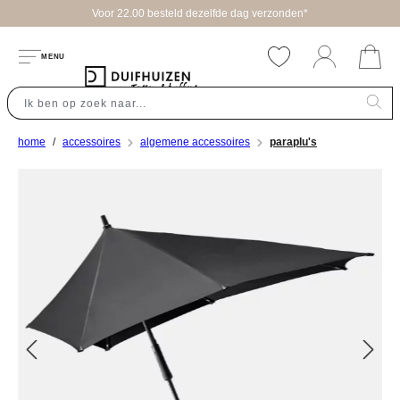
Voor 22.00 besteld dezelfde dag verzonden*
hoofdinhoud
MENU
home
accessoires
algemene accessoires
paraplu's
Afbeeldingengalerij overslaan