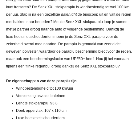
kunt trotseren? De Senz XXL stokparaplu is windbestendig tot wel 100 km
per uur. Stap jij na een gezellige
datenight
de bioscoop uit en valt de regen
met bakken naar beneden? Met de Senz XXL stokparaplu loop je samen
met je partner droog naar de auto of volgende bestemming. Dankzij de
luxe hoes met schouderriem neem je de Senz XXL paraplu voor de
zekerheid overal mee naartoe. De paraplu is gemaakt van zeer dicht
geweven polyester, waardoor de paraplu bescherming biedt voor de regen,
maar ook een beschermingsfactor van UPF50+ heeft. Hou jij het voortaan
tijdens een flinke regenbui droog dankzij de Senz XXL stokparaplu?
De eigenschappen van deze paraplu zijn:
Windbestendigheid tot 100 km/uur
Versterkte glasvezel baleinen
Lengte stokparaplu: 93.8
Doek oppervlak: 107 x 110 cm
Luxe hoes met schouderriem