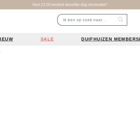
Voor 22.00 besteld dezelfde dag verzonden*
IEUW
SALE
DUIFHUIZEN MEMBERS
n
r categorie
Populaire merken
Inspiratie
Laptoptassen
Schooltassen
Portemonnees
en
Bear Design tassen
Bruiloft tren
ssen
Charm London tassen
De leukste 
en
Coach tassen
Losse schou
y tassen
Enrico Benetti tassen
Personalisat
Guess tassen
Verzorging va