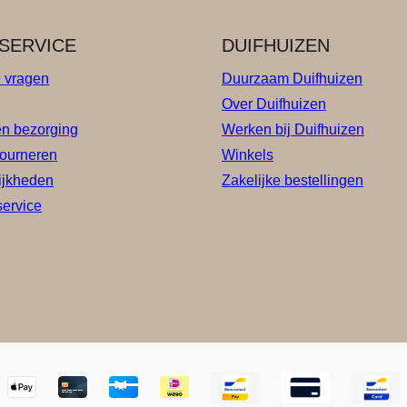
SERVICE
DUIFHUIZEN
e vragen
Duurzaam Duifhuizen
Over Duifhuizen
en bezorging
Werken bij Duifhuizen
tourneren
Winkels
ijkheden
Zakelijke bestellingen
service