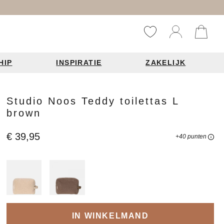
HIP
INSPIRATIE
ZAKELIJK
Reistassen
Accessoires
Fashion items
Studio Noos Teddy toilettas L
brown
ds 2026
€ 39,95
+40 punten
Bag Charms
derbanden
ie
n je leren tas
IN WINKELMAND