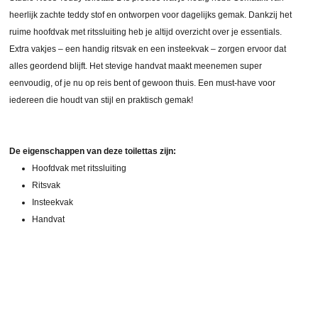
heerlijk zachte teddy stof en ontworpen voor dagelijks gemak. Dankzij het
ruime hoofdvak met ritssluiting heb je altijd overzicht over je essentials.
Extra vakjes – een handig ritsvak en een insteekvak – zorgen ervoor dat
alles geordend blijft. Het stevige handvat maakt meenemen super
eenvoudig, of je nu op reis bent of gewoon thuis. Een must-have voor
iedereen die houdt van stijl en praktisch gemak!
De eigenschappen van deze toilettas zijn:
Hoofdvak met ritssluiting
Ritsvak
Insteekvak
Handvat