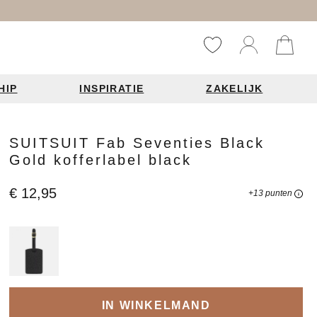
HIP
INSPIRATIE
ZAKELIJK
Reistassen
Accessoires
Fashion items
SUITSUIT Fab Seventies Black
Gold kofferlabel black
ds 2026
€ 12,95
+13 punten
Bag Charms
derbanden
ie
n je leren tas
IN WINKELMAND