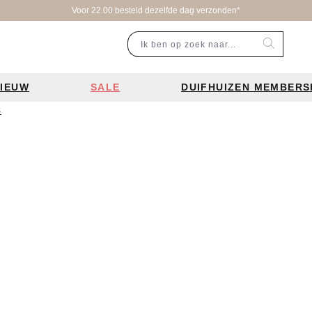
Voor 22.00 besteld dezelfde dag verzonden*
IEUW
SALE
DUIFHUIZEN MEMBERS
s
r categorie
Populaire merken
Inspiratie
Laptoptassen
Schooltassen
Portemonnees
en
Bear Design tassen
Bruiloft tren
ssen
Charm London tassen
De leukste 
en
Coach tassen
Losse schou
y tassen
Enrico Benetti tassen
Personalisat
Guess tassen
Verzorging va