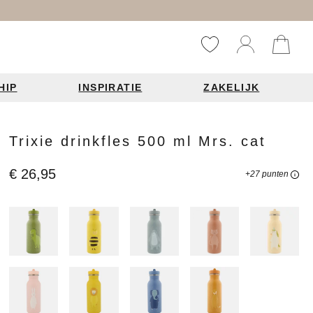
HIP
INSPIRATIE
ZAKELIJK
Reistassen
Accessoires
Fashion items
Trixie drinkfles 500 ml Mrs. cat
ds 2026
€ 26,95
+27 punten
Bag Charms
derbanden
ie
n je leren tas