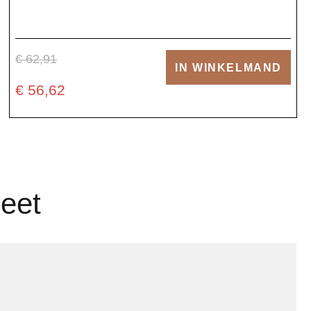
€ 62,91
IN WINKELMAND
€ 56,62
leet