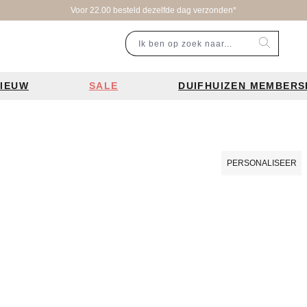
IEUW
SALE
DUIFHUIZEN MEMBERS
r categorie
Populaire merken
Inspiratie
Laptoptassen
Schooltassen
Portemonnees
en
Bear Design tassen
Bruiloft tren
PERSONALISEER
ssen
Charm London tassen
De leukste 
en
Coach tassen
Losse schou
y tassen
Enrico Benetti tassen
Personalisat
Guess tassen
Verzorging va