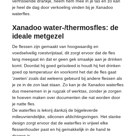
verfrissende drankje, neem hem mee in je tas en zo kan
je heel de dag door verkoeling vinden bij je Xanadoo
waterfles.
Xanadoo water-/thermosfles: de
ideale metgezel
De flessen zijn gemaakt van hoogwaardig en
voedselveilig roestvrijstaal, dit zorgt ervoor dat de fles
lang meegaat én dat er geen gek smaakje aan je drinken
komt. Doordat hij goed geïsoleed is houdt hij het drinken
goed op temperatuur én voorkomt het dat de fles gaat
‘zweten’ zoals dat weleens gebeurd bij andere flessen als
je ze in de zon laat staan. Zo kan je de Xanadoo waterfles
dus meenemen in je rugzak of werktas, zonder je zorgen
te hoeven maken over documenten die nat worden door
je natte fles.
De waterfles is lekvrij dankzij de bijgeleverde
milieuvriendelijke, siliconen afdichtingsringen. Het slanke
design zorgt ervoor dat de waterfles in vrijwel elke
flessenhouder past en hij gemakkelijk in de hand te
dragen is.