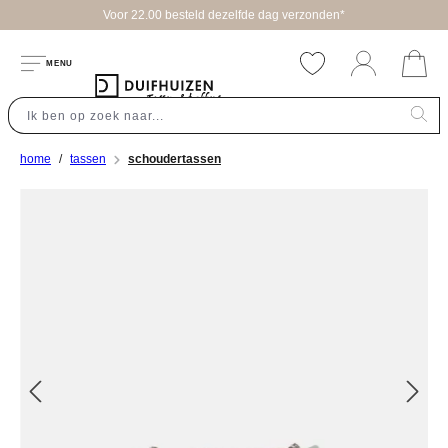
Voor 22.00 besteld dezelfde dag verzonden*
hoofdinhoud
MENU
home
tassen
schoudertassen
Afbeeldingengalerij overslaan