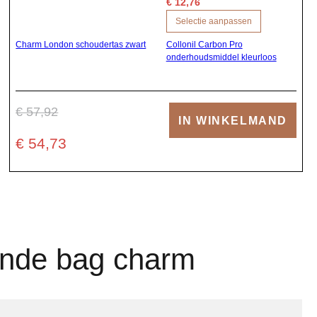
€ 12,76
Selectie aanpassen
Charm London schoudertas zwart
Collonil Carbon Pro
onderhoudsmiddel kleurloos
€ 57,92
IN WINKELMAND
€ 54,73
ende bag charm