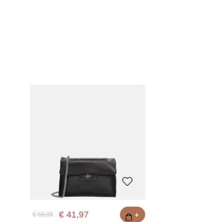
€ 41,97
€ 59,95
+