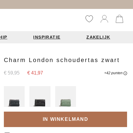
HIP
INSPIRATIE
ZAKELIJK
Reistassen
Accessoires
Fashion items
Charm London schoudertas zwart
ds 2026
€ 59,95
€ 41,97
+42 punten
Bag Charms
derbanden
ie
IN WINKELMAND
n je leren tas