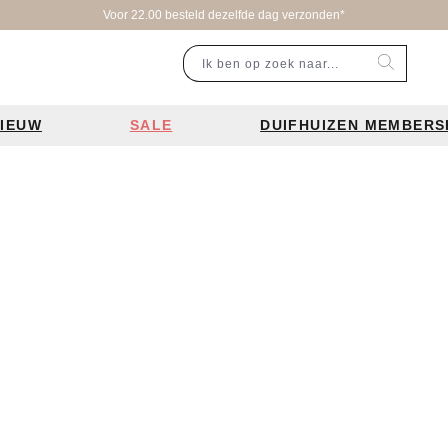
IEUW
SALE
DUIFHUIZEN MEMBERS
r categorie
Populaire merken
Inspiratie
Laptoptassen
Schooltassen
Portemonnees
en
Bear Design tassen
Bruiloft tren
ssen
Charm London tassen
De leukste 
en
Coach tassen
Losse schou
y tassen
Enrico Benetti tassen
Personalisat
Guess tassen
Verzorging va