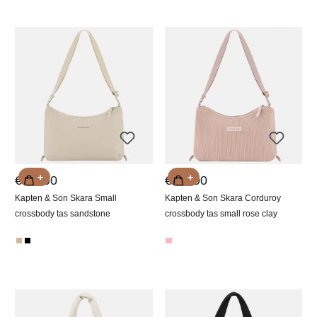
+
+
€ 59,90
€ 69,90
Kapten & Son Skara Small
Kapten & Son Skara Corduroy
crossbody tas sandstone
crossbody tas small rose clay