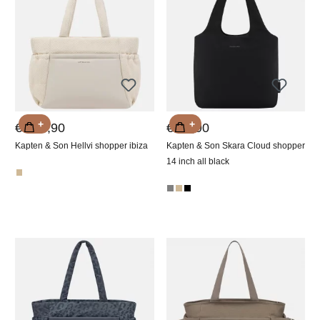
+
+
€ 109,90
€ 89,90
Kapten & Son Hellvi shopper ibiza
Kapten & Son Skara Cloud shopper
14 inch all black