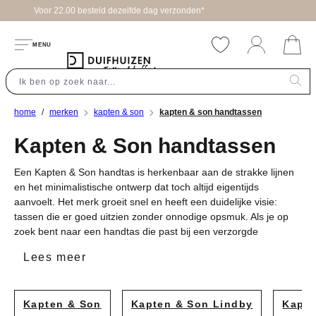
n*
hoofdinhoud
MENU
home
merken
kapten & son
kapten & son handtassen
Kapten & Son handtassen
Een Kapten & Son handtas is herkenbaar aan de strakke lijnen
en het minimalistische ontwerp dat toch altijd eigentijds
aanvoelt. Het merk groeit snel en heeft een duidelijke visie:
tassen die er goed uitzien zonder onnodige opsmuk. Als je op
zoek bent naar een handtas die past bij een verzorgde
dagelijkse stijl, dan past Kapten & Son bij die wens. De modellen
Lees meer
zijn compact maar doordacht van indeling, zodat je essentials
overzichtelijk blijven. Wij voeren een selectie van deze tassen
die aansluit bij wat onze klanten zoeken: iets dat lang meegaat,
Kapten & Son
Kapten & Son Lindby
Kapte
er goed uitziet en gewoon goed werkt. Dat klinkt eenvoudig,