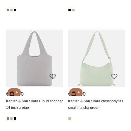
+
+
€ 89,90
€ 59,90
Kapten & Son Skara Cloud shopper
Kapten & Son Skara crossbody tas
14 inch greige
small matcha green