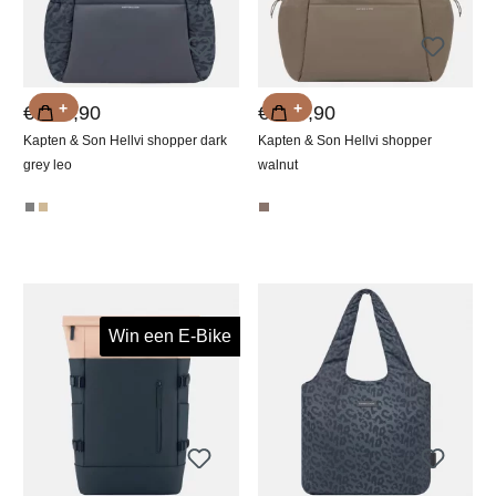
+
+
€ 129,90
€ 119,90
Kapten & Son Hellvi shopper dark
Kapten & Son Hellvi shopper
grey leo
walnut
Win een E-Bike