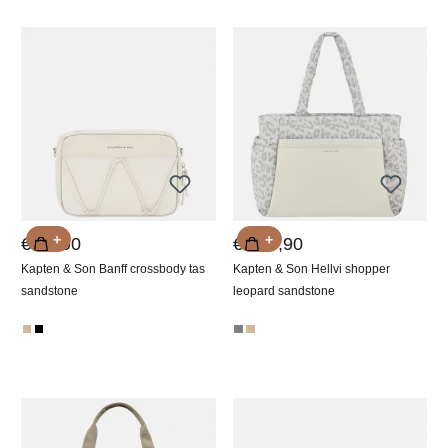
+
+
€ 89,90
€ 129,90
Kapten & Son Banff crossbody tas
Kapten & Son Hellvi shopper
sandstone
leopard sandstone