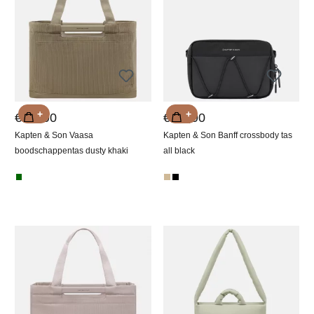
+
+
€ 79,90
€ 89,90
Kapten & Son Vaasa
Kapten & Son Banff crossbody tas
boodschappentas dusty khaki
all black