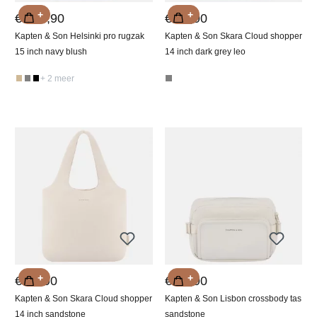
+
+
€ 159,90
€ 99,90
Kapten & Son Helsinki pro rugzak
Kapten & Son Skara Cloud shopper
15 inch navy blush
14 inch dark grey leo
+ 2 meer
+
+
€ 89,90
€ 89,90
Kapten & Son Skara Cloud shopper
Kapten & Son Lisbon crossbody tas
14 inch sandstone
sandstone