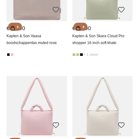
+
+
€ 69,90
€ 99,90
Kapten & Son Vaasa
Kapten & Son Skara Cloud Pro
boodschappentas muted rose
shopper 16 inch soft khaki
+ 1 meer