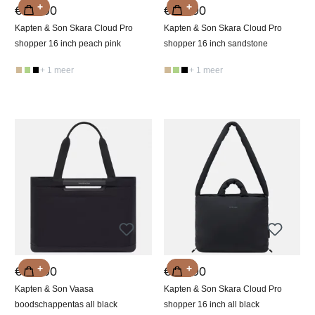
+
+
€ 99,90
€ 99,90
Kapten & Son Skara Cloud Pro
Kapten & Son Skara Cloud Pro
shopper 16 inch peach pink
shopper 16 inch sandstone
+ 1 meer
+ 1 meer
+
+
€ 69,90
€ 99,90
Kapten & Son Vaasa
Kapten & Son Skara Cloud Pro
boodschappentas all black
shopper 16 inch all black