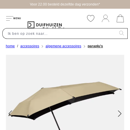
Voor 22.00 besteld dezelfde dag verzonden*
hoofdinhoud
MENU
home
accessoires
algemene accessoires
paraplu's
Afbeeldingengalerij overslaan