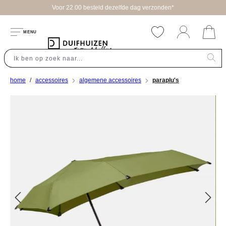
Voor 22.00 besteld dezelfde dag verzonden*
hoofdinhoud
MENU
home
accessoires
algemene accessoires
paraplu's
Afbeeldingengalerij overslaan