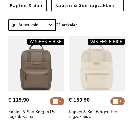
Kapten & Son
Kapten & Son rugzakken
Ka
Aanbevolen
62 artikelen
WIN EEN E-BIKE
WIN EEN E-BIKE
€ 119,90
€ 139,90
Kapten & Son Bergen Pro
Kapten & Son Bergen Pro
rugzak walnut
rugzak ibiza