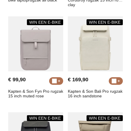
bike laptoprugzak all black
Corduroy rugzak 15 inch rose
clay
WIN EEN E-BIKE
WIN EEN E-BIKE
€ 99,90
€ 169,90
Kapten & Son Fyn Pro rugzak
Kapten & Son Bali Pro rugzak
15 inch muted rose
16 inch sandstone
WIN EEN E-BIKE
WIN EEN E-BIKE